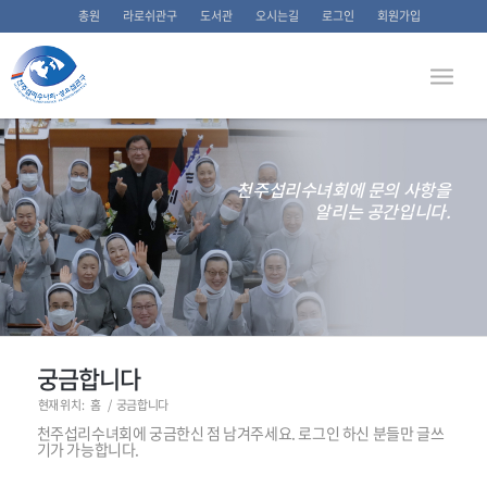
총원
라로쉬관구
도서관
오시는길
로그인
회원가입
천주섭리수녀회에 문의 사항을
알리는 공간입니다.
궁금합니다
현재 위치:
홈
/
궁금합니다
천주섭리수녀회에 궁금한신 점 남겨주세요. 로그인 하신 분들만 글쓰
기가 가능합니다.