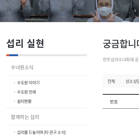
섭리 실현
궁금합니
천주섭리수녀회에 궁금
수녀원소식
전체
성소상
수도원 이야기
수도원 전례
쉼터현황
번호
함께하는 섭리
섭리를 드높이며 (타 관구 소식)