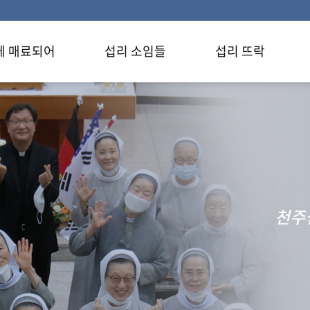
에 매료되어
섭리 소임들
섭리 뜨락
천주