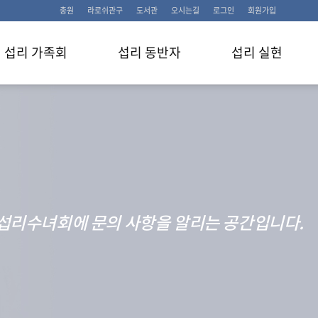
총원
라로쉬관구
도서관
오시는길
로그인
회원가입
섭리 가족회
섭리 동반자
섭리 실현
섭리수녀회에 문의 사항을 알리는 공간입니다.