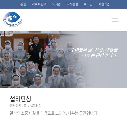
총원
라로쉬관구
도서관
오시는길
로그인
회원가입
수녀들의 삶, 시간, 재능을
나누는 공간입니다.
섭리단상
현재 위치:
홈
/
섭리단상
일상의 소중한 삶을 마음으로 느끼며, 나누는 공간입니다.