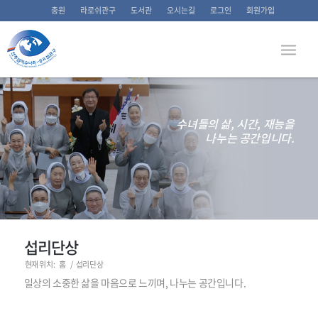
총원
라로쉬관구
도서관
오시는길
로그인
회원가입
수녀들의 삶, 시간, 재능을
나누는 공간입니다.
섭리단상
현재 위치:
홈
/
섭리단상
일상의 소중한 삶을 마음으로 느끼며, 나누는 공간입니다.