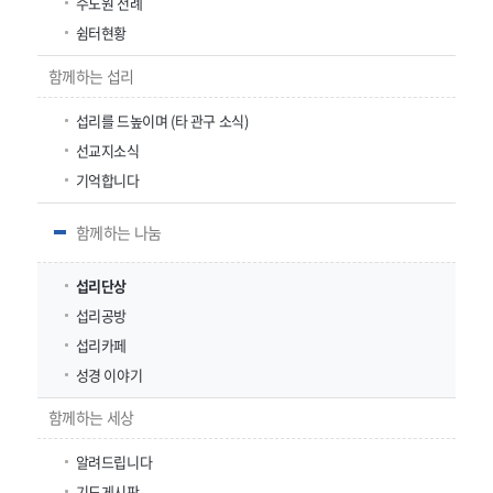
수도원 전례
쉼터현황
함께하는 섭리
섭리를 드높이며 (타 관구 소식)
선교지소식
기억합니다
함께하는 나눔
섭리단상
섭리공방
섭리카페
성경 이야기
함께하는 세상
알려드립니다
기도게시판