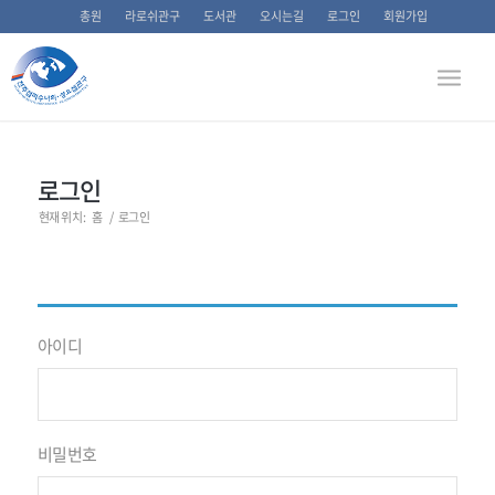
총원
라로쉬관구
도서관
오시는길
로그인
회원가입
로그인
현재 위치:
홈
/
로그인
아이디
비밀번호