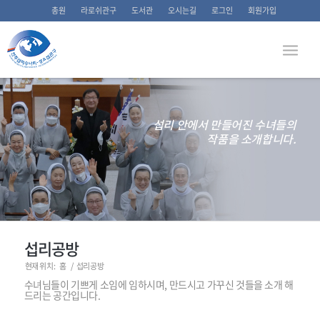
총원
라로쉬관구
도서관
오시는길
로그인
회원가입
섭리 안에서 만들어진 수녀들의
작품을 소개합니다.
섭리공방
현재 위치:
홈
/
섭리공방
수녀님들이 기쁘게 소임에 임하시며, 만드시고 가꾸신 것들을 소개 해
드리는 공간입니다.