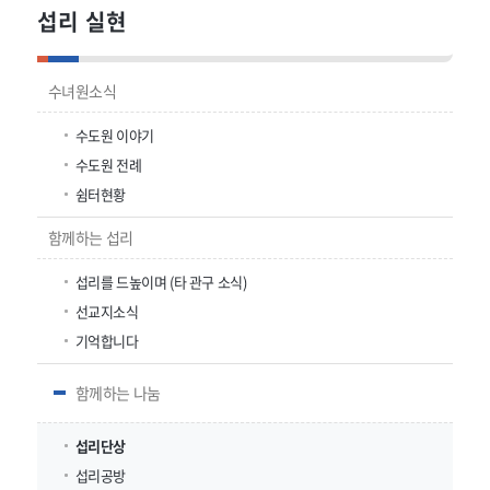
섭리 실현
수녀원소식
수도원 이야기
수도원 전례
쉼터현황
함께하는 섭리
섭리를 드높이며 (타 관구 소식)
선교지소식
기억합니다
함께하는 나눔
섭리단상
섭리공방