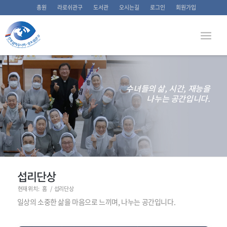
총원
라로쉬관구
도서관
오시는길
로그인
회원가입
수녀들의 삶, 시간, 재능을
나누는 공간입니다.
섭리단상
현재 위치:
홈
/
섭리단상
일상의 소중한 삶을 마음으로 느끼며, 나누는 공간입니다.