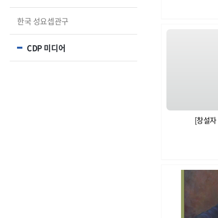
한국 성요셉관구
CDP 미디어
[창설자