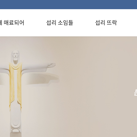
에 매료되어
섭리 소임들
섭리 뜨락