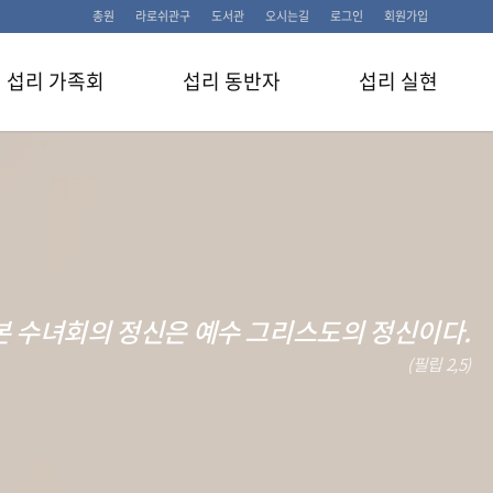
총원
라로쉬관구
도서관
오시는길
로그인
회원가입
섭리 가족회
섭리 동반자
섭리 실현
본 수녀회의 정신은 예수 그리스도의 정신이다.
(필립 2,5)