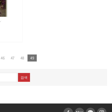
다
46
47
48
49
검색