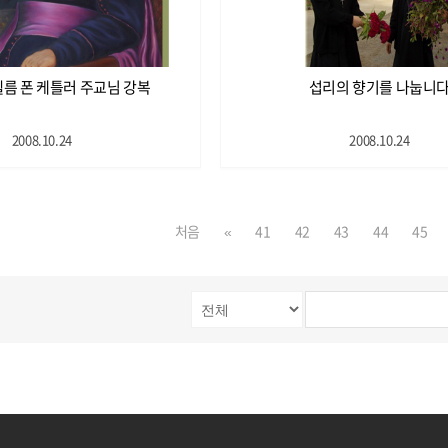
름 폰 케틀러 주교님 강복
섭리의 향기를 나눕니
2008.10.24
2008.10.24
처음
«
41
42
43
44
45