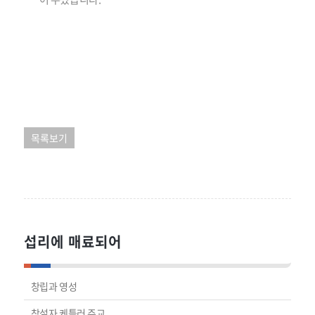
목록보기
섭리에 매료되어
창립과 영성
창설자 케틀러 주교