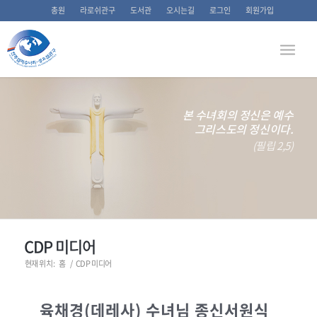
총원
라로쉬관구
도서관
오시는길
로그인
회원가입
본 수녀회의 정신은 예수
그리스도의 정신이다.
(필립 2,5)
CDP 미디어
현재 위치:
홈
/
CDP 미디어
육채경(데레사) 수녀님 종신서원식