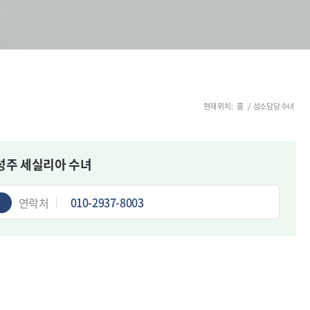
현재 위치:
홈
/
성소담당 수녀
성주 세실리아 수녀
010-2937-8003
연락처