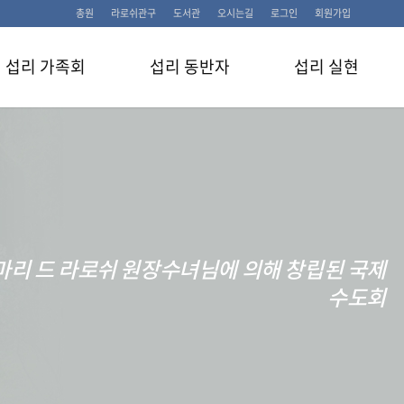
총원
라로쉬관구
도서관
오시는길
로그인
회원가입
섭리 가족회
섭리 동반자
섭리 실현
마리 드 라로쉬 원장수녀님에 의해 창립된 국제
수도회