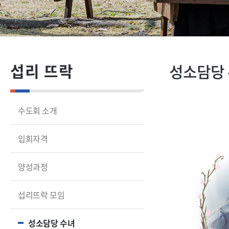
섭리 뜨락
성소담당
수도회 소개
입회자격
양성과정
섭리뜨락 모임
성소담당 수녀