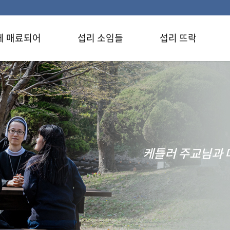
에 매료되어
섭리 소임들
섭리 뜨락
케틀러 주교님과 