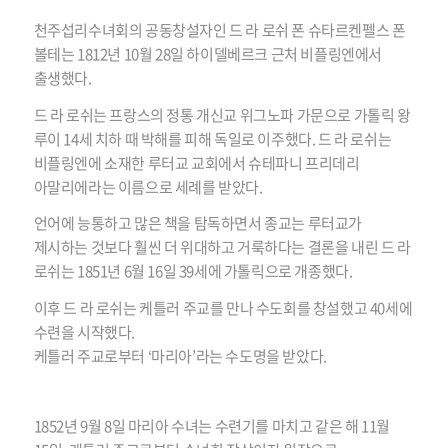
천주섭리수녀회의 공동창설자인 드 라 로쉬 폰 슈타르켄펠스 폰
볼테는 1812년 10월 28일 하이델베르크 근처 비플링엔에서
출생했다.
드 라 로쉬는 프랑스의 정통 개신교 위그노파 가문으로 가톨릭 왕
루이 14세 치하 때 박해를 피해 독일로 이주했다. 드 라 로쉬는
비플링엔에 소재한 루터교 교회에서 슈테파니 프리데리
아말리에라는 이름으로 세례를 받았다.
언어에 능통하고 많은 책을 탐독하면서 종교는 루터교가
제시하는 것보다 훨씬 더 위대하고 거룩하다는 결론을 내린 드 라
로쉬는 1851년 6월 16일 39세에 가톨릭으로 개종했다.
이후 드 라 로쉬는 케틀러 주교를 만나 수도회를 창설했고 40세에
수련을 시작했다.
케틀러 주교로부터 ‘마리아’라는 수도명을 받았다.
1852년 9월 8일 마리아 수녀는 수련기를 마치고 같은 해 11월