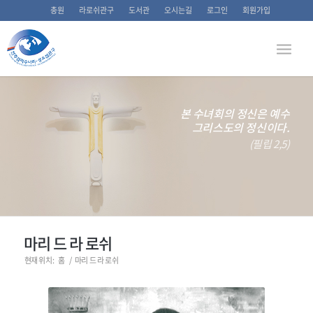
총원
라로쉬관구
도서관
오시는길
로그인
회원가입
본 수녀회의 정신은 예수
그리스도의 정신이다.
(필립 2,5)
마리 드 라 로쉬
현재 위치:
홈
/
마리 드 라 로쉬