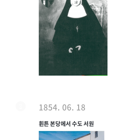
1854. 06. 18
휜튼 본당에서 수도 서원