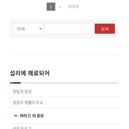
1
»
마지막
검색
섭리에 매료되어
창립과 영성
창설자 케틀러 주교
마리 드 라 로쉬
상징과 로고