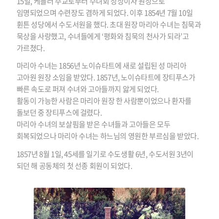
15일, 케틀러 주교로부터 수녀회 장상이자 원장으로
임명되었으며 수련장도 겸하게 되었다. 이후 1854년 7월 10일
휜튼 성당에서 수도서원을 했다. 초대 원장 마리아 수녀는 침묵과
묵상을 사랑했고, 수녀들에게 ‘평화와 침묵의 천사가 되라’고
가르쳤다.
마리아 수녀는 1856년 노이슈타트에 새로 설립된 성 마리아
고아원 원장 소임을 받았다. 1857년, 노이슈타트에 장티푸스가
빠른 속도로 퍼져 수녀와 고아들까지 앓게 되었다.
활동이 가능한 사람은 마리아 원장 한 사람뿐이었으나 환자를
돌보던 중 장티푸스에 걸렸다.
마리아 수녀의 보살핌을 받은 수녀들과 고아들은 모두
회복되었으나 마리아 수녀는 하느님의 영원한 부르심을 받았다.
1857년 8월 1일, 45세를 일기로 수도생활 6년, 수도서원 3년이
되던 해 공동체의 첫 선종 회원이 되었다.