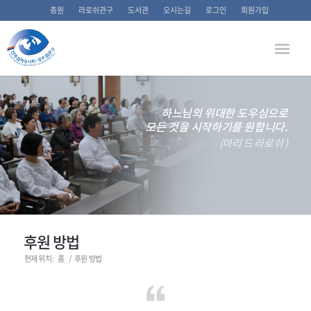
총원
라로쉬관구
도서관
오시는길
로그인
회원가입
하느님의 위대한 도우심으로
모든 것을 시작하기를 원합니다.
(마리 드 라로쉬 )
후원 방법
현재 위치:
홈
/
후원 방법