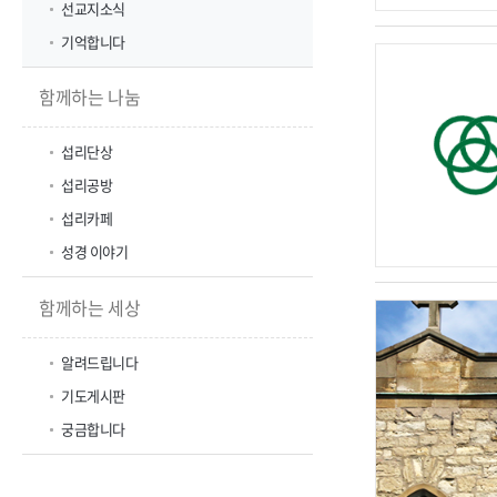
선교지소식
기억합니다
함께하는 나눔
섭리단상
섭리공방
섭리카페
성경 이야기
함께하는 세상
알려드립니다
기도게시판
궁금합니다