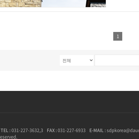
1
TEL :
031-227-3632,3
FAX :
031-227-6933
E-MAIL :
sdpkorea@dau
reserved.