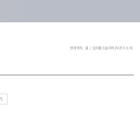
현재 위치:
홈
/
섭리를 드높이며 (타 관구 소식)
기