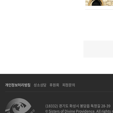
개인정보처리방침
성소상담
후원회
피정문의
(18332) 경기도 화성시 봉담읍 독정길 28-39
© Sisters of Divine Providence. All rights 