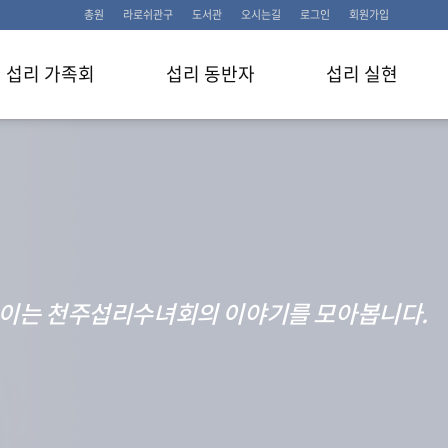
총원
라로쉬관구
도서관
오시는길
로그인
회원가입
섭리 가족회
섭리 동반자
섭리 실현
이는 천주섭리수녀회의 이야기를 모아봅니다.