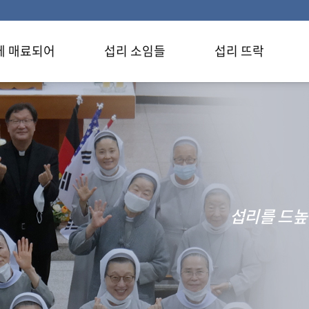
에 매료되어
섭리 소임들
섭리 뜨락
섭리를 드높