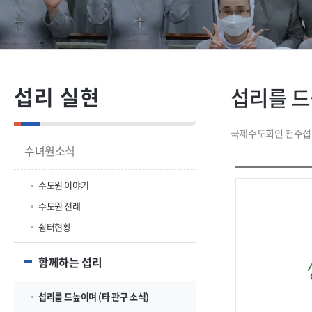
섭리 실현
섭리를 드
국제수도회인 천주섭
수녀원소식
수도원 이야기
수도원 전례
쉼터현황
함께하는 섭리
섭리를 드높이며 (타 관구 소식)