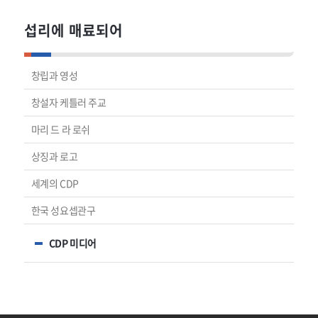
섭리에 매료되어
창립과 영성
창설자 케틀러 주교
마리 드 라 로쉬
상징과 로고
세계의 CDP
한국 성요셉관구
CDP 미디어