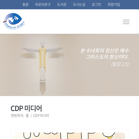
총원
라로쉬관구
도서관
오시는길
로그인
회원가입
본 수녀회의 정신은 예수
그리스도의 정신이다.
(필립 2,5)
CDP 미디어
현재 위치:
홈
/
CDP 미디어