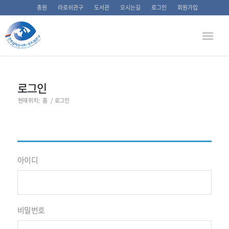
총원
라로쉬관구
도서관
오시는길
로그인
회원가입
로그인
현재 위치:
홈
/
로그인
아이디
비밀번호