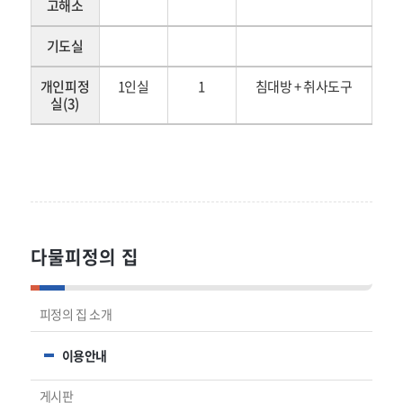
고해소
기도실
개인피정
1인실
1
침대방 + 취사도구
실(3)
다물피정의 집
피정의 집 소개
이용안내
게시판