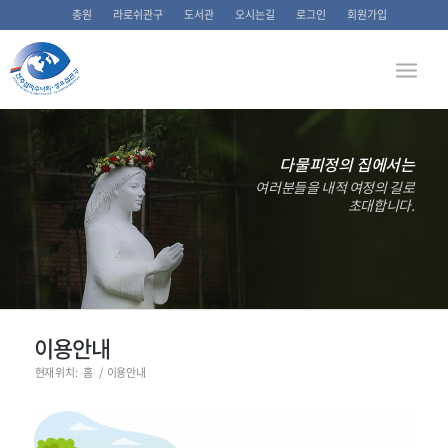
총원
라로쉬관구
도서관
오시는길
로그인
회원가입
다물피정의 집에서는
여러분들을 내적 여정의 길로
초대합니다.
이용안내
현재 위치:
홈
/
이용안내