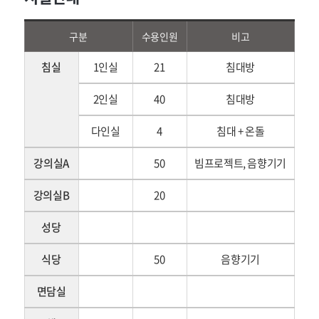
구분
수용인원
비고
침실
1인실
21
침대방
2인실
40
침대방
다인실
4
침대 + 온돌
강의실A
50
빔프로젝트, 음향기기
강의실B
20
성당
식당
50
음향기기
면담실